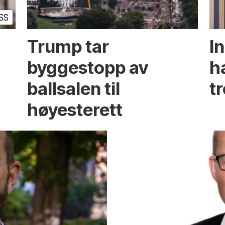
SS
Trump tar
I
byggestopp av
h
ballsalen til
t
høyesterett