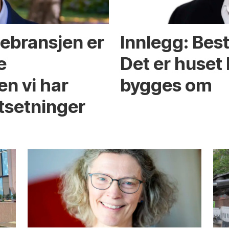
gebransjen er
Innlegg: Best
e
Det er huset
n vi har
bygges om
tsetninger