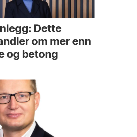
nnlegg: Dette
andler om mer enn
re og betong