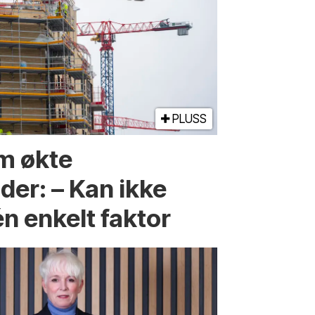
PLUSS
m økte
er: – Kan ikke
én enkelt faktor