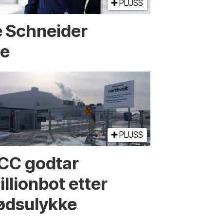
PLUSS
e Schneider
ge
PLUSS
CC godtar
llionbot etter
ødsulykke