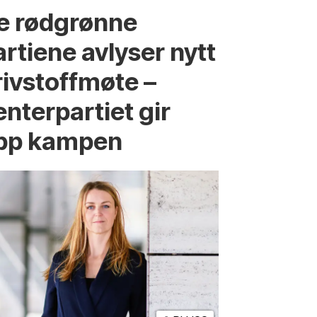
e rødgrønne
artiene avlyser nytt
rivstoffmøte –
enterpartiet gir
pp kampen