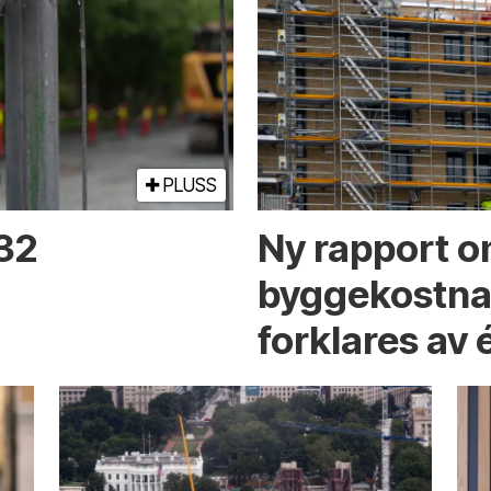
PLUSS
 32
Ny rapport o
byggekostnad
forklares av 