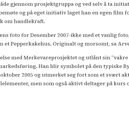
de gjennom prosjektgruppa og ved selv å ta initiativ
pemøte og på eget initiativ laget han en egen film 
kk om handlekraft.
s foto for Desember 2007-ikke med et vanlig foto
 et Pepperkakehus. Originalt og morsomt, sa Arve
indelse med Merkevareprosjektet og utlånt sin ”vakre
arkedsføring. Han blir symbolet på den typiske B
i oktober 2005 og utmerket seg fort som et svært a
lelementer, men som også aktivt deltager på kurs og