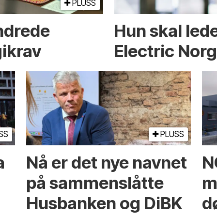
PLUSS
endrede
Hun skal led
ikrav
Electric Nor
SS
PLUSS
a
Nå er det nye navnet
N
på sammenslåtte
mi
Husbanken og DiBK
d