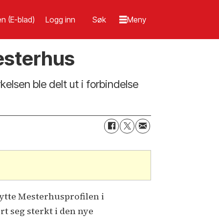
n (E-blad)
Logg inn
esterhus
lsen ble delt ut i forbindelse
nytte Mesterhusprofilen i
rt seg sterkt i den nye