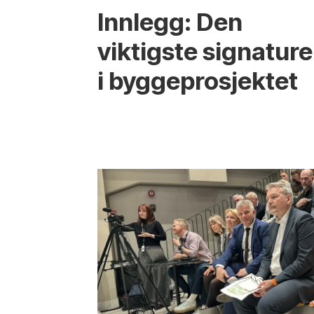
Innlegg: Den
viktigste signatur
i bygge­­prosjektet