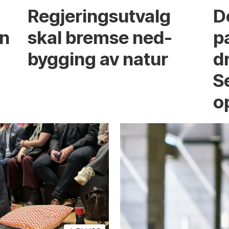
Regjerings­utvalg
D
en
skal bremse ned­
p
bygging av natur
d
S
o