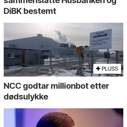
sammenslåtte Husbanken og
DiBK bestemt
PLUSS
NCC godtar millionbot etter
dødsulykke