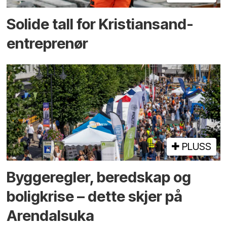
Solide tall for Kristiansand-
entreprenør
PLUSS
Bygge­regler, beredskap og
bolig­krise – dette skjer på
Arendals­uka