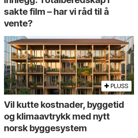
sakte film – har vi råd til å
vente?
PLUSS
Vil kutte kostnader, byggetid
og klima­avtrykk med nytt
norsk bygge­system