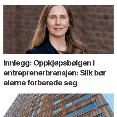
Innlegg: Oppkjøps­bølgen i
entreprenør­bransjen: Slik bør
eierne forberede seg