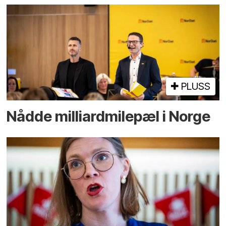
PLUSS
Nådde milliard­­milepæl i Norge