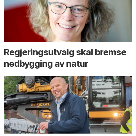
Regjerings­utvalg skal bremse
ned­bygging av natur