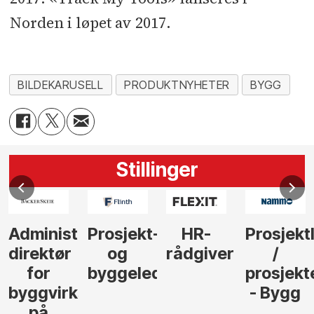
Norden i løpet av 2017.
BILDEKARUSELL
PRODUKTNYHETER
BYGG
Stillinger
Administrerende
Prosjekt-
HR-
Prosjekt
direktør
og
rådgiver
/
for
byggeleder
prosjekt
byggvirksomhet
- Bygg
på