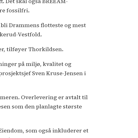
ft. Det skal også BREEAM-
 fossilfri.
 bli Drammens flotteste og mest
kerud-Vestfold.
r, tilføyer Thorkildsen.
inger på miljø, kvalitet og
rosjektsjef Sven Kruse-Jensen i
meren. Overlevering er avtalt til
esen som den planlagte største
 Eiendom, som også inkluderer et