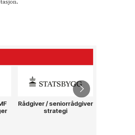
stasjon.
ØMF
Rådgiver / seniorrådgiver
Anleggs
ger
strategi
hotellpros