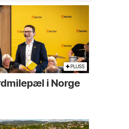
PLUSS
d­­milepæl i Norge