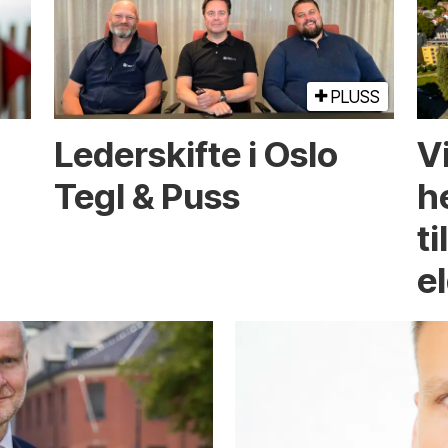
PLUSS
Lederskifte i Oslo
Vi
Tegl & Puss
he
ti
e