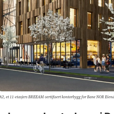
 et 11-etasjers BREEAM-sertifisert kontorbygg for Bane NOR Eiendom