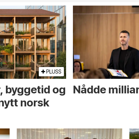
PLUSS
r, byggetid og
Nådde milliar
nytt norsk