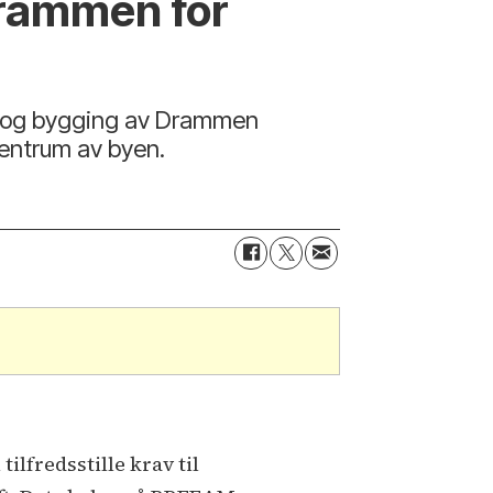
rammen for
g og bygging av Drammen
sentrum av byen.
lfredsstille krav til