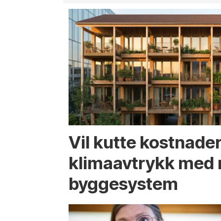
Vil kutte kostnade
klima­avtrykk med 
bygge­system