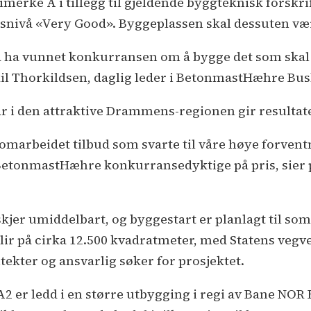
erke A i tillegg til gjeldende byggteknisk forskri
gsnivå «Very Good». Byggeplassen skal dessuten være
r å ha vunnet konkurransen om å bygge det som skal
kil Thorkildsen, daglig leder i BetonmastHæhre Bus
 vår i den attraktive Drammens-regionen gir resultate
marbeidet tilbud som svarte til våre høye forventn
 BetonmastHæhre konkurransedyktige på pris, sier p
kjer umiddelbart, og byggestart er planlagt til som
ir på cirka 12.500 kvadratmeter, med Statens vegv
tekter og ansvarlig søker for prosjektet.
 er ledd i en større utbygging i regi av Bane NOR