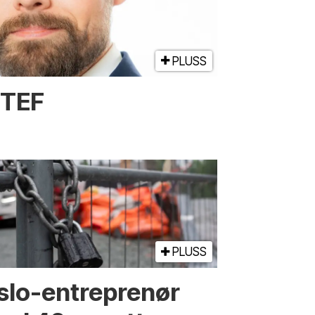
PLUSS
NTEF
PLUSS
slo-entreprenør