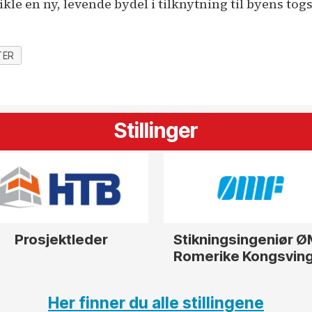
kle en ny, levende bydel i tilknytning til byens tog
TER
Stillinger
Prosjektleder
Stikningsingeniør 
Romerike Kongsvin
Her finner du alle stillingene