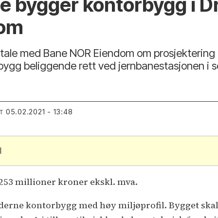
 bygger kontorbygg i D
dom
vtale med Bane NOR Eiendom om prosjekterin
rbygg beliggende rett ved jernbanestasjonen i 
05.02.2021 - 13:48
T
l
253 millioner kroner ekskl. mva.
erne kontorbygg med høy miljøprofil. Bygget skal ti