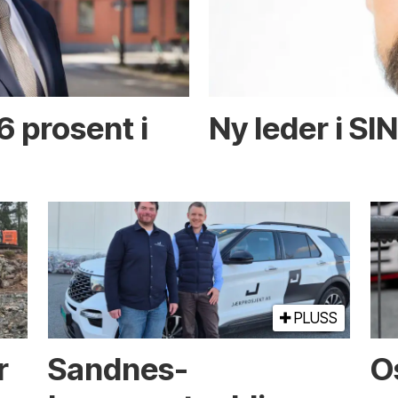
6 prosent i
Ny leder i SI
PLUSS
r
Sandnes-
O