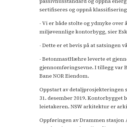
passivhusstandard og oppnå energim
sertifiseres og oppnå klassifiserin
- Vi er både stolte og ydmyke ove
miljøvennlige kontorbygg, sier Es
- Dette er et bevis på at satsingen
- BetonmastHæhre leverte et gjenno
gjennomføringsevne. I tillegg var
Bane NOR Eiendom.
Oppstart av detaljprosjekteringen s
31. desember 2019. Kontorbygget bl
leietakeren. NSW arkitektur er arki
Oppføringen av Drammen stasjon A2