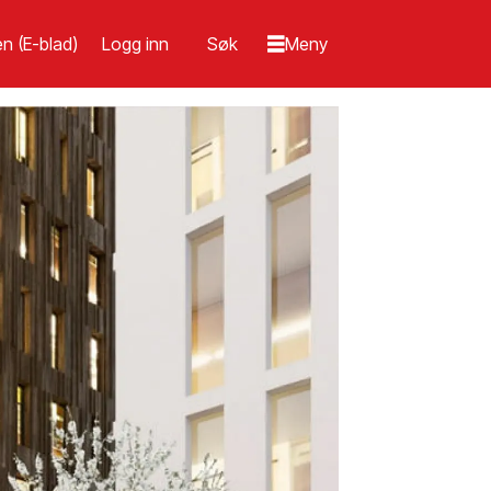
n (E-blad)
Logg inn