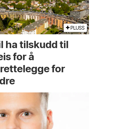
PLUSS
l ha tilskudd til
is for å
lrettelegge for
ldre