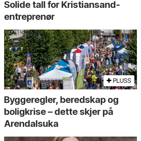
Solide tall for Kristiansand-
entreprenør
PLUSS
Bygge­regler, beredskap og
bolig­krise – dette skjer på
Arendals­uka