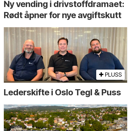
Ny vending i drivstoffdramaet:
Rødt åpner for nye avgiftskutt
PLUSS
Lederskifte i Oslo Tegl & Puss