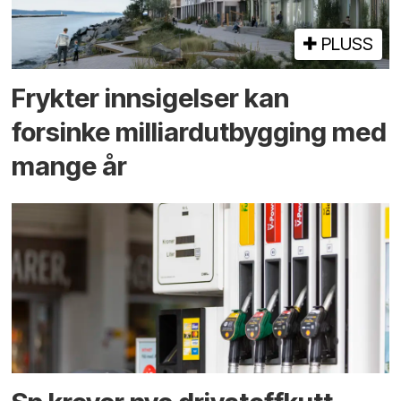
PLUSS
Frykter innsigelser kan
forsinke milliard­utbygging med
mange år