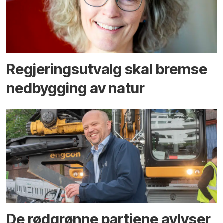
Regjerings­utvalg skal bremse
ned­bygging av natur
De rødgrønne partiene avlyser