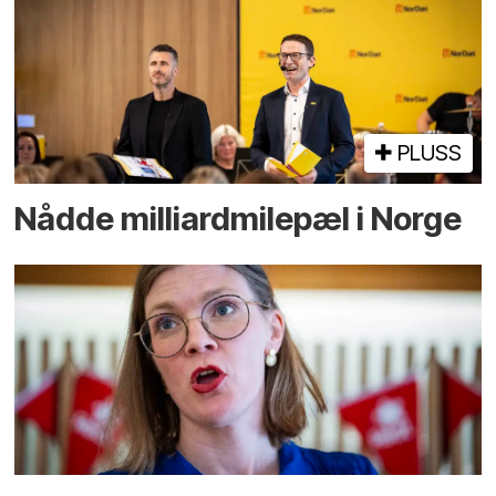
PLUSS
Nådde milliard­­milepæl i Norge