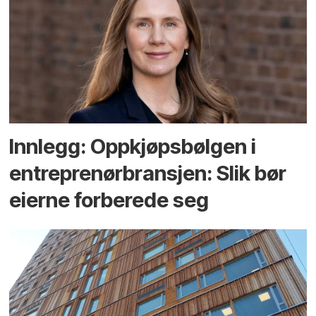
Innlegg: Oppkjøps­bølgen i
entreprenør­bransjen: Slik bør
eierne forberede seg