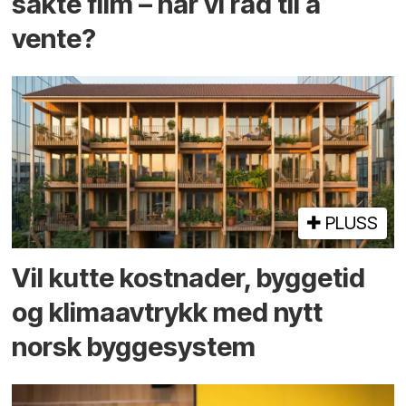
sakte film – har vi råd til å
vente?
PLUSS
Vil kutte kostnader, byggetid
og klima­avtrykk med nytt
norsk bygge­system