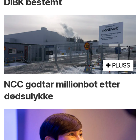
DiBK bestemt
PLUSS
NCC godtar millionbot etter
dødsulykke