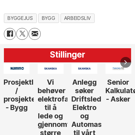
BYGGEJUS
BYGG
ARBEIDSLIV
Stillinger
Prosjektleder
Vi
Anlegg
Senior
/
behøver
søker
Kalkulat
prosjekteringsleder
elektrofagfolk
Driftsleder
- Asker
- Bygg
til å
Elektro
lede og
og
gjennomføre
Automasjon
større
til vårt