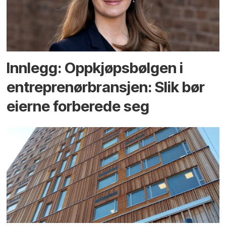
Innlegg: Oppkjøps­bølgen i
entreprenør­bransjen: Slik bør
eierne forberede seg