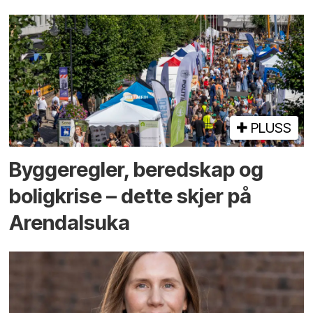
PLUSS
Bygge­regler, beredskap og
bolig­krise – dette skjer på
Arendals­uka