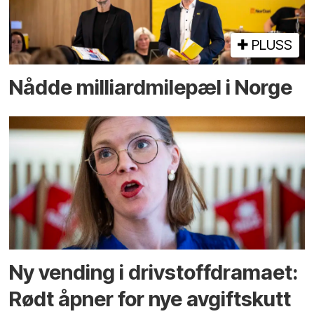
PLUSS
Nådde milliard­­milepæl i Norge
Ny vending i drivstoffdramaet:
Rødt åpner for nye avgiftskutt