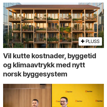
PLUSS
Vil kutte kostnader, byggetid
og klima­avtrykk med nytt
norsk bygge­system