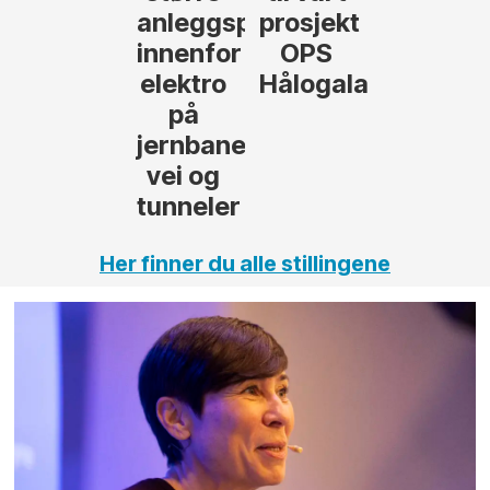
anleggsprosjekter
prosjekt
innenfor
OPS
elektro
Hålogalandsvege
på
jernbane,
vei og
tunneler
Her finner du alle stillingene