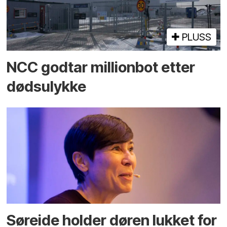
PLUSS
NCC godtar millionbot etter
dødsulykke
Søreide holder døren lukket for