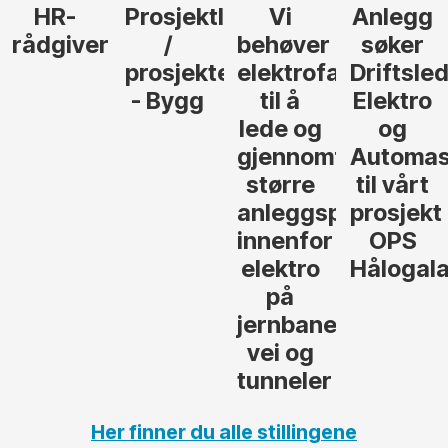
HR-
Prosjektleder
Vi
Anlegg
rådgiver
/
behøver
søker
prosjekteringsleder
elektrofagfolk
Driftsle
- Bygg
til å
Elektro
lede og
og
gjennomføre
Automas
større
til vårt
anleggsprosjekter
prosjekt
innenfor
OPS
elektro
Hålogal
på
jernbane,
vei og
tunneler
Her finner du alle stillingene