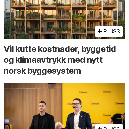
PLUSS
Vil kutte kostnader, byggetid
og klima­avtrykk med nytt
norsk bygge­system