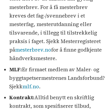
mesterbrev. For å få mesterbrev
kreves det fag-/svennebrev i et
mesterfag, mesterutdanning eller
tilsvarende, i tillegg til tilstrekkelig
praksis i faget. Sjekk Mesterregisteret
på
mesterbrev.no
for å finne godkjente
håndverksmestere.
MLF:
Er firmaet medlem av Maler- og
byggtapetsermestrenes Landsforbund?
Sjekk
mlf.no
.
Kontrakt:
Alltid benytt en skriftlig
kontrakt, som spesifiserer tilbud,