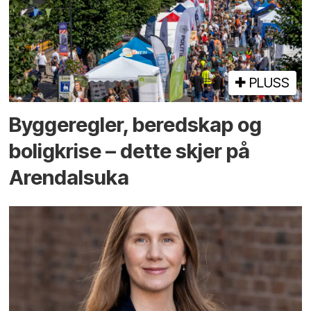
PLUSS
Bygge­regler, beredskap og
bolig­krise – dette skjer på
Arendals­uka