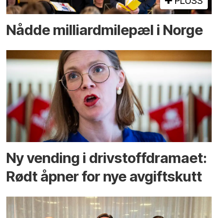
PLUSS
Nådde milliard­­milepæl i Norge
Ny vending i drivstoffdramaet:
Rødt åpner for nye avgiftskutt