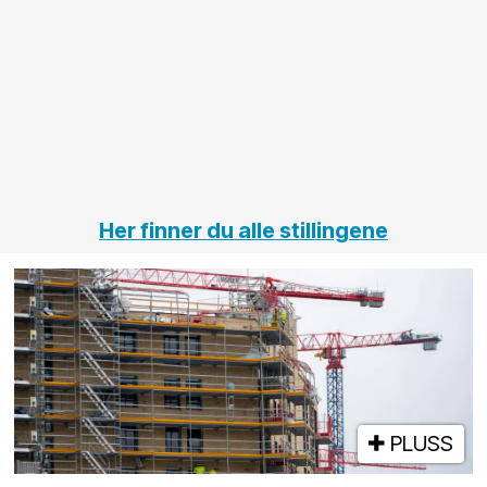
innenfor
OPS
elektro
Hålogal
på
jernbane,
vei og
tunneler
Her finner du alle stillingene
PLUSS