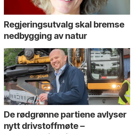
Regjerings­utvalg skal bremse
ned­bygging av natur
De rødgrønne partiene avlyser
nytt drivstoffmøte –