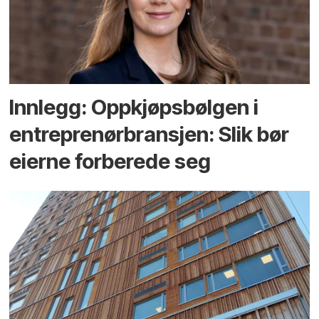
Innlegg: Oppkjøps­bølgen i
entreprenør­bransjen: Slik bør
eierne forberede seg