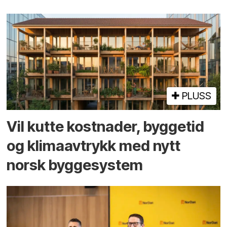
PLUSS
Vil kutte kostnader, byggetid
og klima­avtrykk med nytt
norsk bygge­system