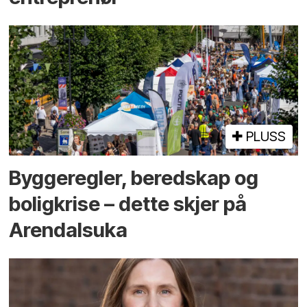
PLUSS
Bygge­regler, beredskap og
bolig­krise – dette skjer på
Arendals­uka