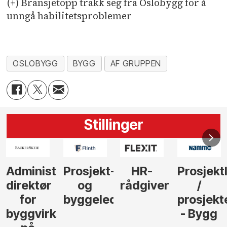
(+) Bransjetopp trakk seg fra Oslobygg for å
unngå habilitetsproblemer
OSLOBYGG
BYGG
AF GRUPPEN
Stillinger
Administrerende
Prosjekt-
HR-
Prosjekt
direktør
og
rådgiver
/
for
byggeleder
prosjekt
byggvirksomhet
- Bygg