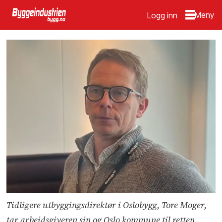
Logg inn
Tidligere utbyggingsdirektør i Oslobygg, Tore Moger,
tar arbeidsgiveren sin og Oslo kommune til retten.