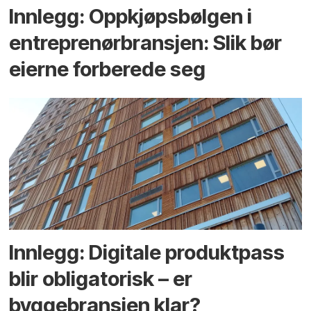
Innlegg: Oppkjøps­bølgen i
entreprenør­bransjen: Slik bør
eierne forberede seg
Innlegg: Digitale produktpass
blir obligatorisk – er
byggebransjen klar?