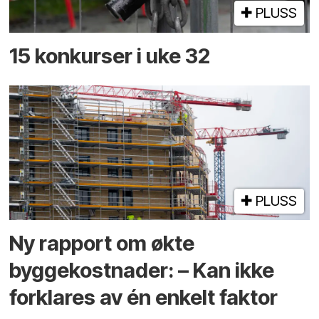
PLUSS
15 konkurser i uke 32
PLUSS
Ny rapport om økte
byggekostnader: – Kan ikke
forklares av én enkelt faktor