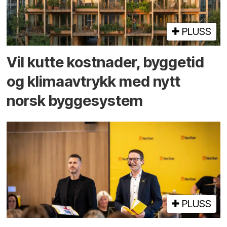
PLUSS
Vil kutte kostnader, byggetid
og klima­avtrykk med nytt
norsk bygge­system
PLUSS