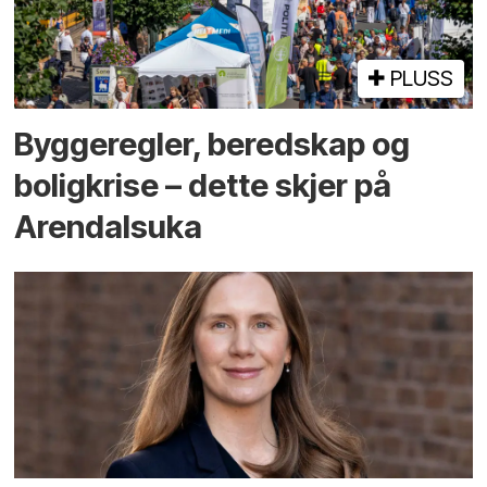
PLUSS
Bygge­regler, beredskap og
bolig­krise – dette skjer på
Arendals­uka