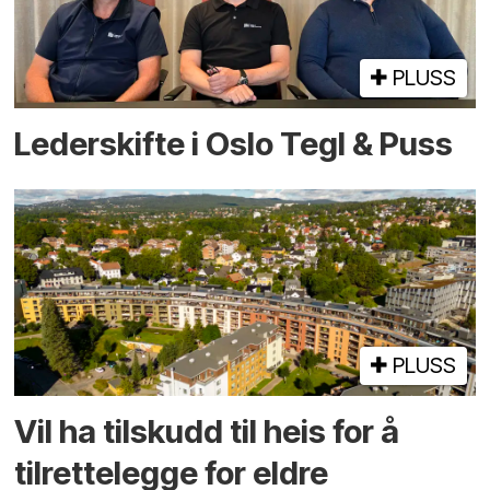
PLUSS
Lederskifte i Oslo Tegl & Puss
PLUSS
Vil ha tilskudd til heis for å
tilrettelegge for eldre