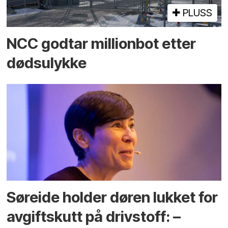
PLUSS
NCC godtar millionbot etter
dødsulykke
Søreide holder døren lukket for
avgiftskutt på drivstoff: –