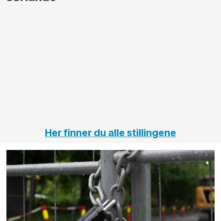
større
til vårt
anleggsprosjekter
prosjekt
innenfor
OPS
elektro
Hålogal
på
jernbane,
vei og
tunneler
Her finner du alle stillingene