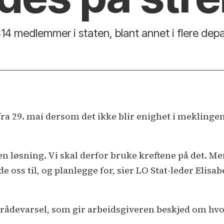
414 medlemmer i staten, blant annet i flere dep
fra 29. mai dersom det ikke blir enighet i meklingen
en løsning. Vi skal derfor bruke kreftene på det. Men 
e oss til, og planlegge for, sier LO Stat-leder Elisa
mrådevarsel, som gir arbeidsgiveren beskjed om hvo