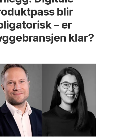
roduktpass blir
ligatorisk – er
yggebransjen klar?