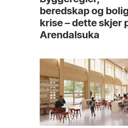
beredskap og boli
krise – dette skjer 
Arendals­uka