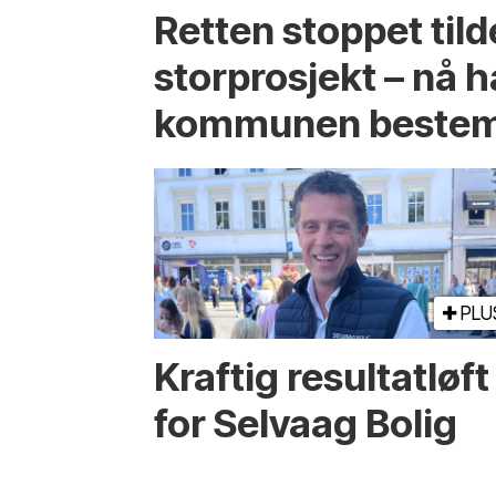
Retten stoppet tild
storprosjekt – nå h
kommunen bestem
PLU
Kraftig resultatløft
for Selvaag Bolig