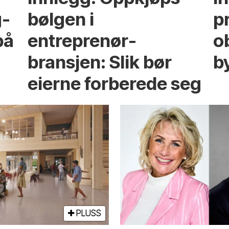
g­
bølgen i
p
på
entreprenør­
ob
bransjen: Slik bør
b
eierne forberede seg
PLUSS