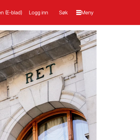
n (E-blad)
Logg inn