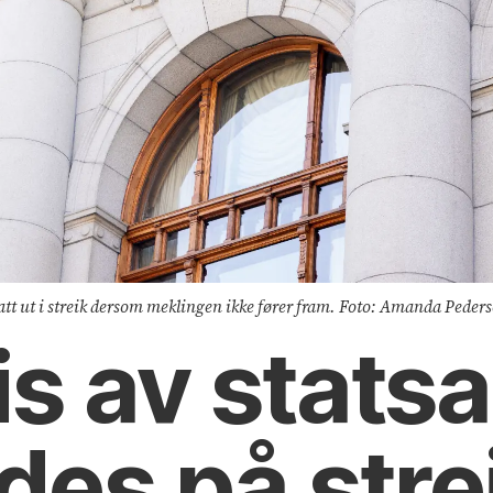
tatt ut i streik dersom meklingen ikke fører fram. Foto: Amanda Peder
s av stats
des på stre