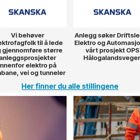
Vi behøver
Anlegg søker Driftsl
ektrofagfolk til å lede
Elektro og Automasjon
 gjennomføre større
vårt prosjekt OPS
anleggsprosjekter
Hålogalandsvege
innenfor elektro på
nbane, vei og tunneler
Her finner du alle stillingene