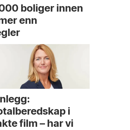
.000 boliger innen
 mer enn
egler
nnlegg:
otalberedskap i
kte film – har vi