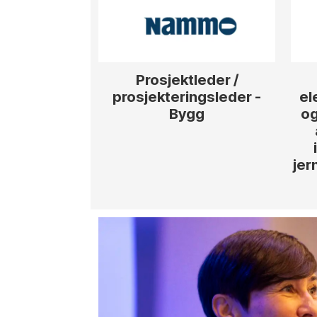
Prosjektleder /
prosjekteringsleder -
el
Bygg
og
jer