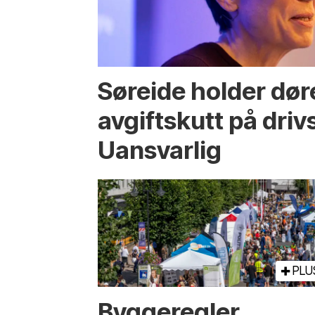
Søreide holder dør
avgiftskutt på drivs
Uansvarlig
PLU
Bygge­regler,