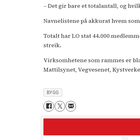
– Det gir bare et totalantall, og h
Navnelistene på akkurat hvem som sk
Totalt har LO stat 44.000 medlemmer
streik.
Virksomhetene som rammes er blan
Mattilsynet, Vegvesenet, Kystverket
BYGG