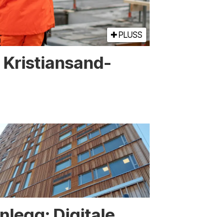
PLUSS
or Kristiansand-
nnlegg: Digitale