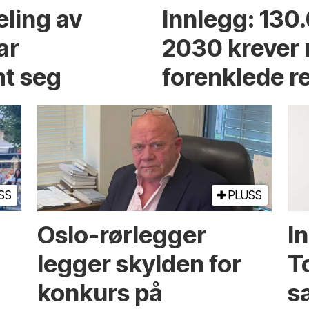
eling av
Innlegg: 130
ar
2030 krever
t seg
forenklede r
SS
PLUSS
Oslo-rørlegger
I
legger skylden for
T
konkurs på
sa