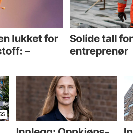
en lukket for
Solide tall f
toff: –
entreprenør
SS
Innlegg: Oppkjøps­
I