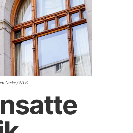
sen Giske / NTB
ansatte
ik