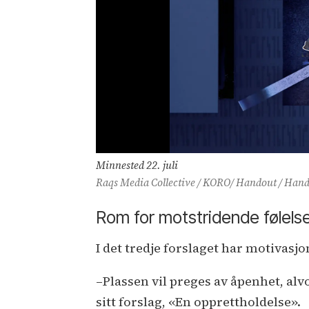
Minnested 22. juli
Raqs Media Collective / KORO/ Handout / Han
Rom for motstridende følels
I det tredje forslaget har motivasjo
–Plassen vil preges av åpenhet, al
sitt forslag, «En opprettholdelse».