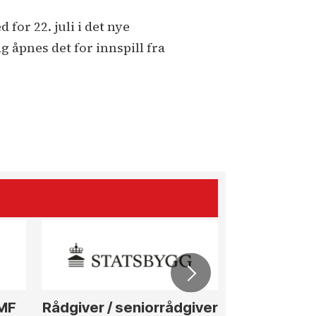
for 22. juli i det nye
g åpnes det for innspill fra
ØMF
Rådgiver / seniorrådgiver
Anleggs