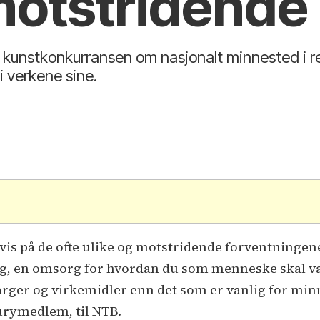
motstridende 
i kunstkonkurransen om nasjonalt minnested i re
i verkene sine.
.
e vis på de ofte ulike og motstridende forventningen
rg, en omsorg for hvordan du som menneske skal vær
farger og virkemidler enn det som er vanlig for min
urymedlem, til NTB.