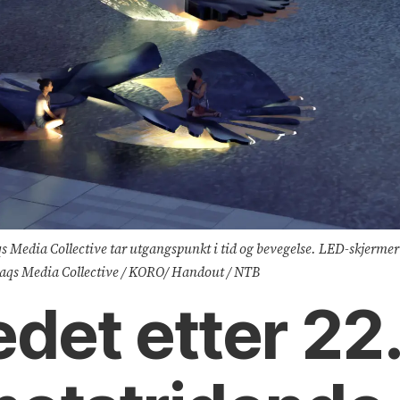
Raqs Media Collective tar utgangspunkt i tid og bevegelse. LED-skjerme
o: Raqs Media Collective / KORO/ Handout / NTB
et etter 22. j