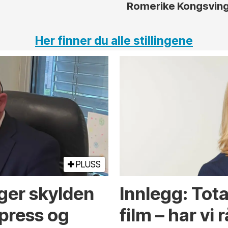
Romerike Kongsvin
Her finner du alle stillingene
PLUSS
ger skylden
Innlegg: Tot
spress og
film – har vi 