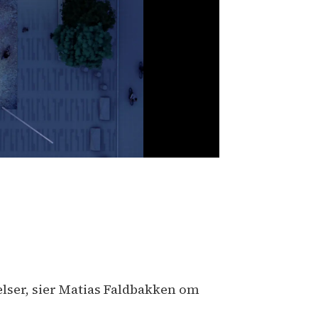
Minnested 22. ju
Raqs Media Coll
elser, sier Matias Faldbakken om