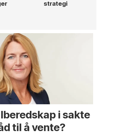
ger
strategi
hotellpros
alberedskap i sakte
råd til å vente?