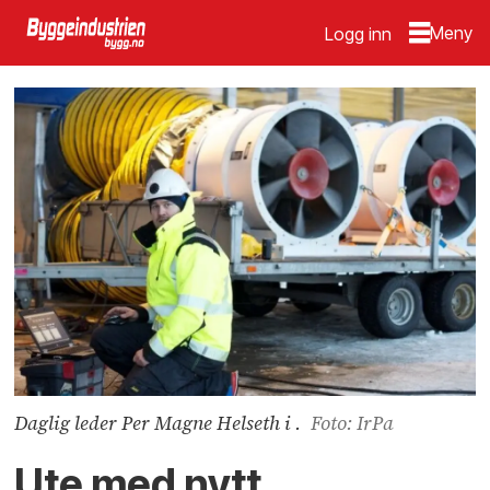
Logg inn
Daglig leder Per Magne Helseth i .
Foto: IrPa
Ute med nytt