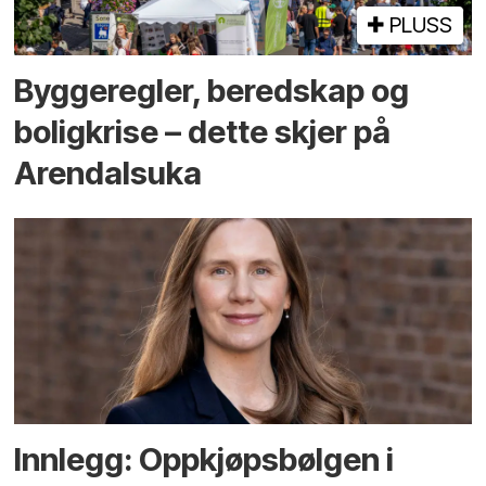
PLUSS
Bygge­regler, beredskap og
bolig­krise – dette skjer på
Arendals­uka
Innlegg: Oppkjøps­bølgen i