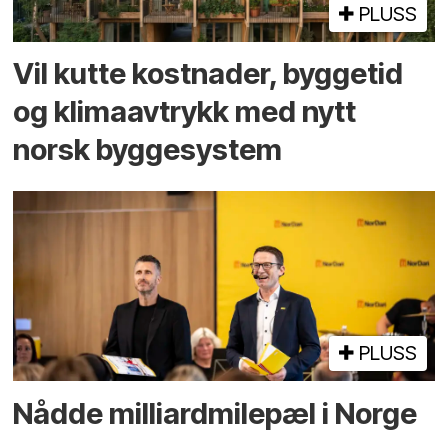
PLUSS
Vil kutte kostnader, byggetid
og klima­avtrykk med nytt
norsk bygge­system
PLUSS
Nådde milliard­­milepæl i Norge