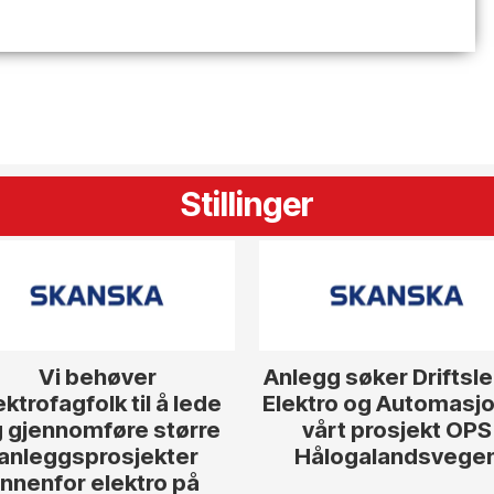
Stillinger
Vi behøver
Anlegg søker Driftsl
ektrofagfolk til å lede
Elektro og Automasjon
 gjennomføre større
vårt prosjekt OPS
anleggsprosjekter
Hålogalandsvege
innenfor elektro på