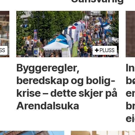
SS
PLUSS
Bygge­regler,
I
beredskap og bolig­
b
krise – dette skjer på
e
Arendals­uka
br
e