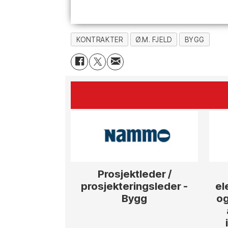
KONTRAKTER
Ø.M. FJELD
BYGG
Prosjektleder /
prosjekteringsleder -
el
Bygg
og