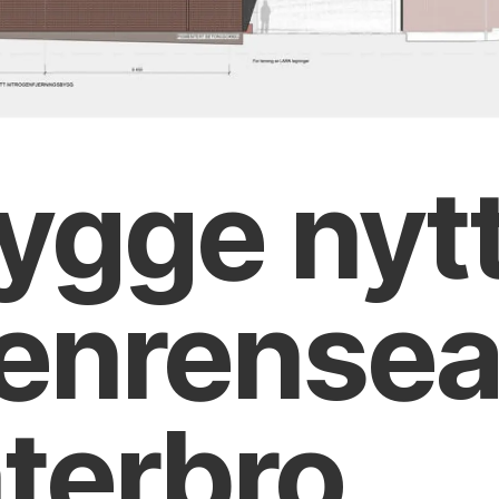
ygge nyt
gen­rense
nterbro