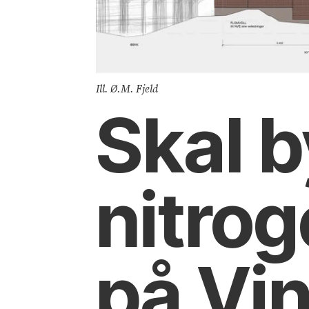
Ill. Ø.M. Fjeld
Skal b
nitro
på Vi