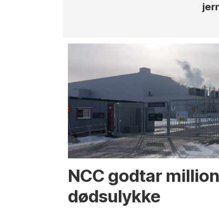
jer
NCC godtar million
dødsulykke