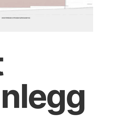
t
anlegg