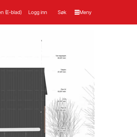
n (E-blad)
Logg inn