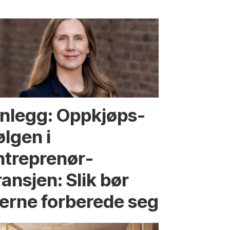
nnlegg: Oppkjøps­
ølgen i
ntreprenør­
ansjen: Slik bør
ierne forberede seg