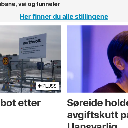
nbane, vei og tunneler
Her finner du alle stillingene
PLUSS
bot etter
Søreide holde
avgiftskutt på
Uansvarlig