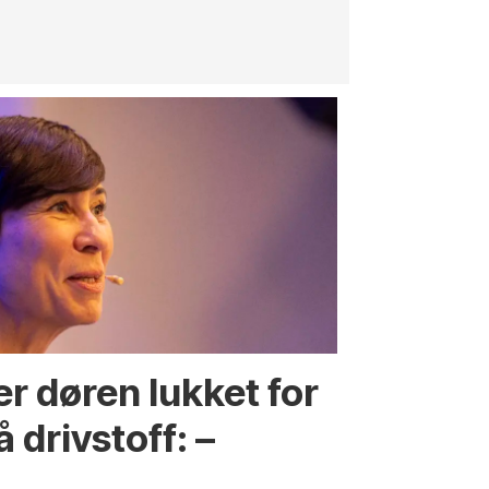
r døren lukket for
 drivstoff: –