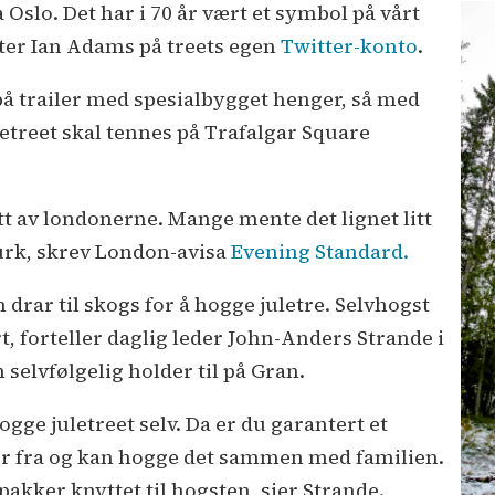
ra Oslo. Det har i 70 år vært et symbol på vårt
ter Ian Adams på treets egen
Twitter-konto
.
 på trailer med spesialbygget henger, så med
etreet skal tennes på Trafalgar Square
att av londonerne. Mange mente det lignet litt
gurk, skrev London-avisa
Evening Standard.
 drar til skogs for å hogge juletre. Selvhogst
t, forteller daglig leder John-Anders Strande i
selvfølgelig holder til på Gran.
ogge juletreet selv. Da er du garantert et
mer fra og kan hogge det sammen med familien.
akker knyttet til hogsten, sier Strande.