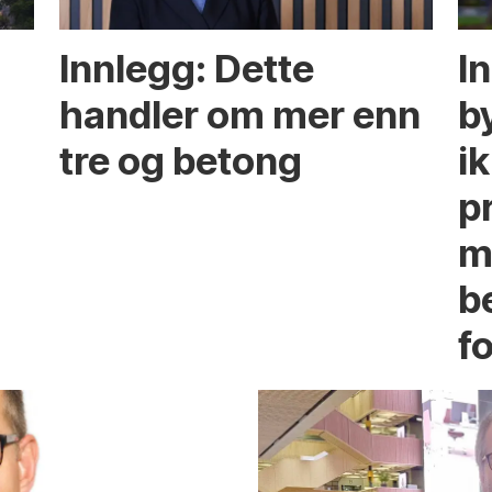
Innlegg: Dette
In
handler om mer enn
b
tre og betong
ik
p
m
b
fo