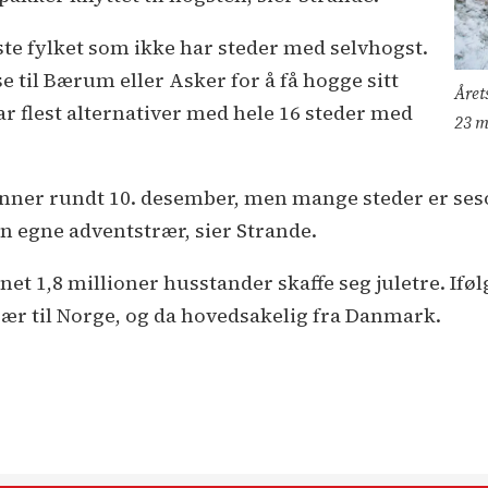
este fylket som ikke har steder med selvhogst.
 til Bærum eller Asker for å få hogge sitt
Årets
r flest alternativer med hele 16 steder med
23 m
nner rundt 10. desember, men mange steder er ses
en egne adventstrær, sier Strande.
net 1,8 millioner husstander skaffe seg juletre. Ifø
trær til Norge, og da hovedsakelig fra Danmark.