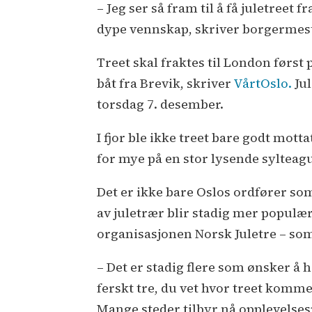
– Jeg ser så fram til å få juletreet f
dype vennskap, skriver borgermes
Treet skal fraktes til London først
båt fra Brevik, skriver
VårtOslo.
Jul
torsdag 7. desember.
I fjor ble ikke treet bare godt mott
for mye på en stor lysende syltea
Det er ikke bare Oslos ordfører som
av juletrær blir stadig mer populær
organisasjonen Norsk Juletre – som 
– Det er stadig flere som ønsker å h
ferskt tre, du vet hvor treet kom
Mange steder tilbyr nå opplevelsesp