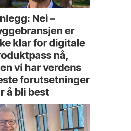
nlegg: Nei –
yggebransjen er
ke klar for digitale
roduktpass nå,
en vi har verdens
este forutsetninger
r å bli best