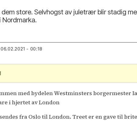
 dem store. Selvhogst av juletrær blir stadig me
t i Nordmarka.
06.02.2021 - 00:18
l
sammen med bydelen Westminsters borgermester I
are i hjertet av London
e sendes fra Oslo til London. Treet er en gave til br