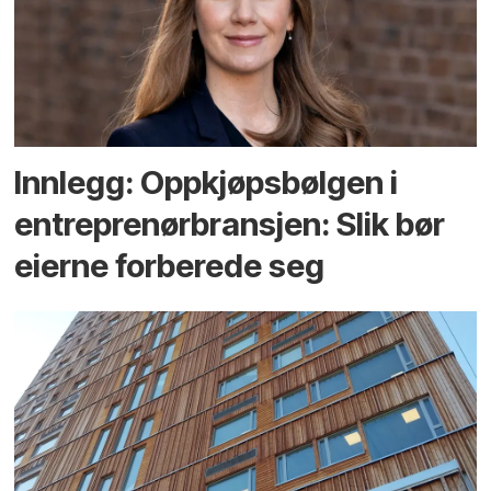
Innlegg: Oppkjøps­bølgen i
entreprenør­bransjen: Slik bør
eierne forberede seg