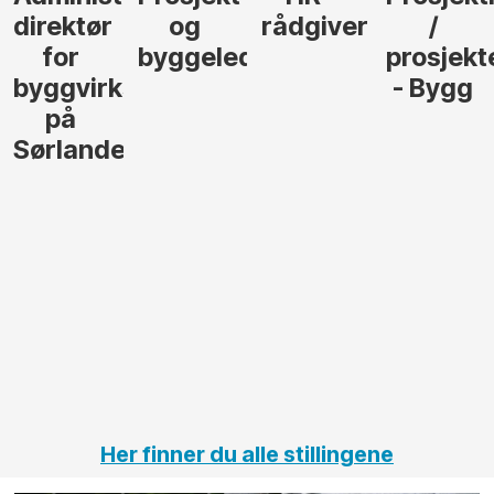
rådgiver
/
behøver
søker
der
prosjekteringsleder
elektrofagfolk
Driftsle
- Bygg
til å
Elektro
lede og
og
gjennomføre
Automas
større
til vårt
anleggsprosjekter
prosjekt
innenfor
OPS
elektro
Hålogal
på
jernbane,
vei og
tunneler
Her finner du alle stillingene