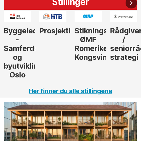
Stillinger
der
Prosjektleder
Stikningsingeniør
Rådgiver
Anleggs
ØMF
/
til
sel
Romerike
seniorrådgiver
hotellpr
Kongsvinger
strategi
i Gulen
ng,
Her finner du alle stillingene