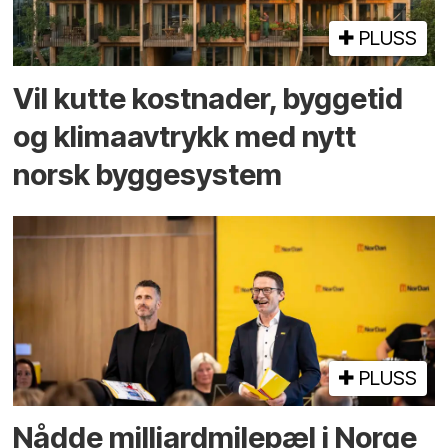
PLUSS
Vil kutte kostnader, byggetid
og klima­avtrykk med nytt
norsk bygge­system
PLUSS
Nådde milliard­­milepæl i Norge