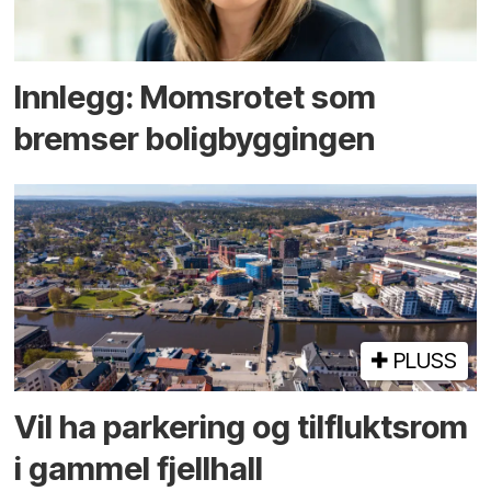
Innlegg: Moms­rotet som
bremser bolig­byggingen
PLUSS
Vil ha parkering og tilflukts­rom
i gammel fjellhall