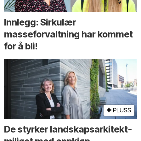
Innlegg: Sirkulær
masseforvaltning har kommet
for å bli!
PLUSS
De styrker landskaps­arkitekt­