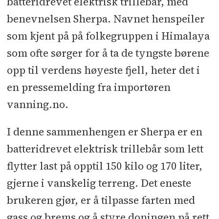
batteridrevet elektrisk trillebår, med
benevnelsen Sherpa. Navnet henspeiler
som kjent på på folkegruppen i Himalaya
som ofte sørger for å ta de tyngste børene
opp til verdens høyeste fjell, heter det i
en pressemelding fra importøren
vanning.no.
I denne sammenhengen er Sherpa er en
batteridrevet elektrisk trillebår som lett
flytter last på opptil 150 kilo og 170 liter,
gjerne i vanskelig terreng. Det eneste
brukeren gjør, er å tilpasse farten med
gass og brems og å styre doningen på rett