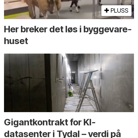
PLUSS
Her breker det løs i bygge­vare­
huset
Gigantkontrakt for KI-
datasenter i Tydal – verdi på