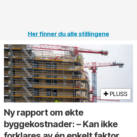
jernbane,
vei og
tunneler
Her finner du alle stillingene
PLUSS
Ny rapport om økte
byggekostnader: – Kan ikke
forklares av én enkelt faktor