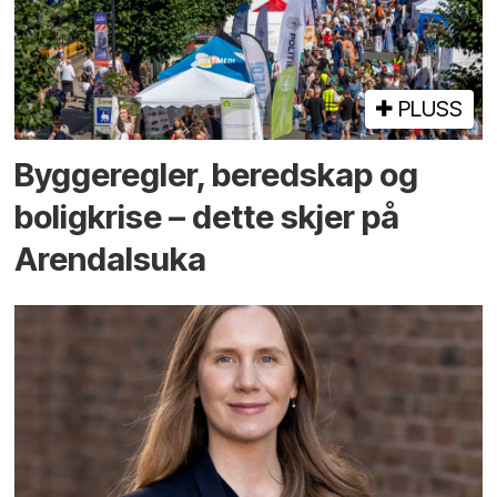
PLUSS
Bygge­regler, beredskap og
bolig­krise – dette skjer på
Arendals­uka