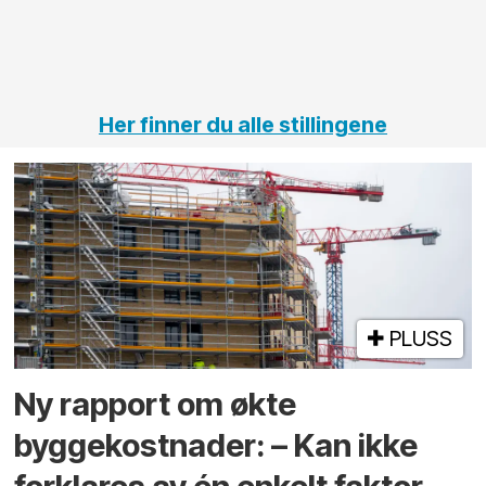
jernbane,
vei og
tunneler
Her finner du alle stillingene
PLUSS
Ny rapport om økte
byggekostnader: – Kan ikke