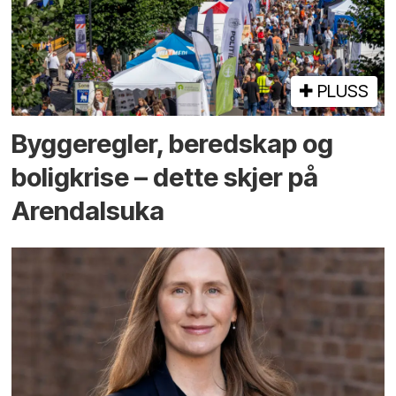
PLUSS
Bygge­regler, beredskap og
bolig­krise – dette skjer på
Arendals­uka