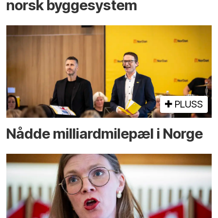
norsk bygge­system
PLUSS
Nådde milliard­­milepæl i Norge