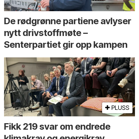
De rødgrønne partiene avlyser
nytt drivstoffmøte –
Senterpartiet gir opp kampen
PLUSS
Fikk 219 svar om endrede
klimakrav og energikrav