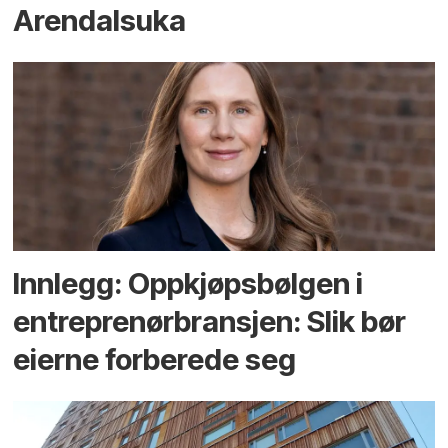
Arendals­uka
Innlegg: Oppkjøps­bølgen i
entreprenør­bransjen: Slik bør
eierne forberede seg