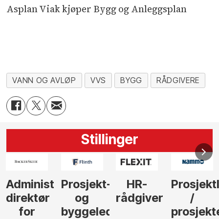
Asplan Viak kjøper Bygg og Anleggsplan
VANN OG AVLØP
VVS
BYGG
RÅDGIVERE
Stillinger
-
HR-
Prosjektleder
Vi
Anlegg
rådgiver
/
behøver
søker
der
prosjekteringsleder
elektrofagfolk
Driftsle