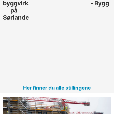
- Bygg
til å
Elektro
lede og
og
gjennomføre
Automas
større
til vårt
anleggsprosjekter
prosjekt
innenfor
OPS
elektro
Hålogal
på
jernbane,
vei og
tunneler
Her finner du alle stillingene