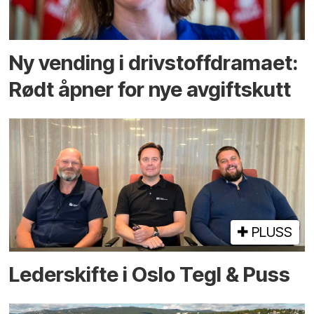
Ny vending i drivstoffdramaet:
Rødt åpner for nye avgiftskutt
PLUSS
Lederskifte i Oslo Tegl & Puss