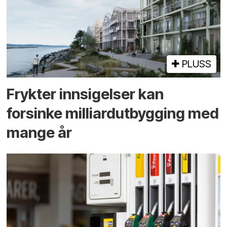
PLUSS
Frykter innsigelser kan
forsinke milliard­utbygging med
mange år