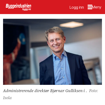
Logg inn
Administrerende direktør Bjørnar Gulliksen i .
Foto:
Isola