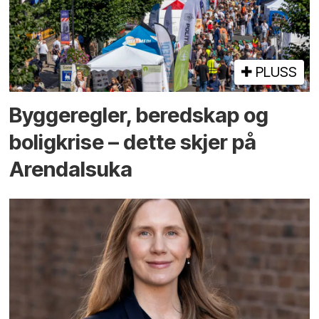
PLUSS
Bygge­regler, beredskap og
bolig­krise – dette skjer på
Arendals­uka