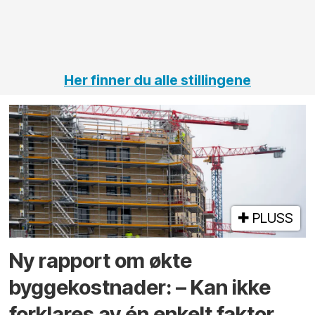
jernbane,
vei og
tunneler
Her finner du alle stillingene
PLUSS
Ny rapport om økte
byggekostnader: – Kan ikke
forklares av én enkelt faktor