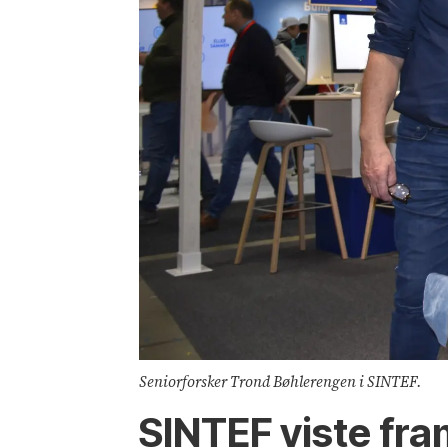
Seniorforsker Trond Bøhlerengen i SINTEF.
SINTEF viste fra