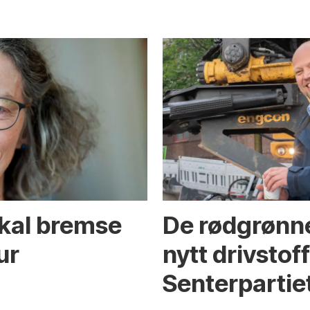
skal bremse
De rødgrønne
ur
nytt drivstof
Senterpartie