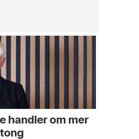
innenfor
jernbane, v
te handler om mer
etong