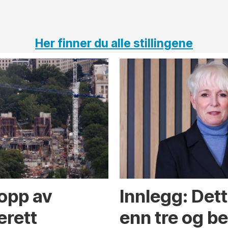
Her finner du alle stillingene
opp av
Innlegg: Det
erett
enn tre og b