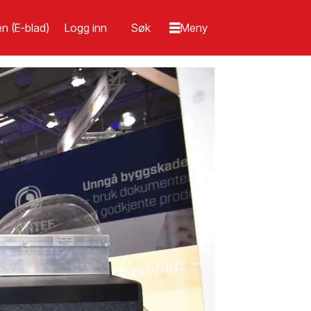
n (E-blad)
Logg inn