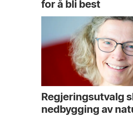
for å bli best
Regjerings­utvalg 
ned­bygging av nat