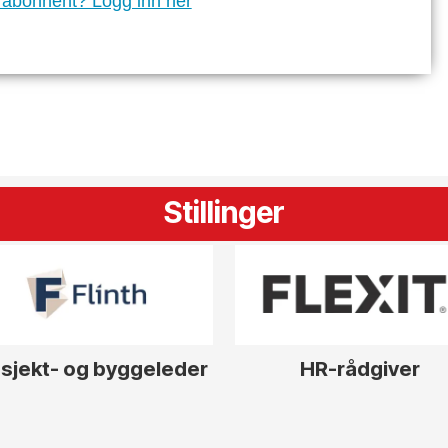
 abonnent? Logg inn her
Stillinger
sjekt- og byggeleder
HR-rådgiver