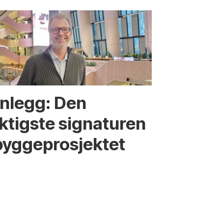
nnlegg: Den
iktigste signaturen
bygge­­prosjektet