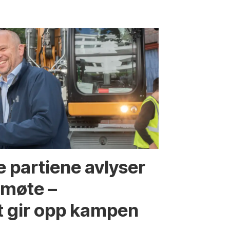
 partiene avlyser
fmøte –
t gir opp kampen