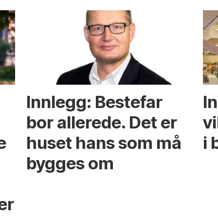
Innlegg: Bestefar
I
bor allerede. Det er
v
e
huset hans som må
i 
bygges om
s
er