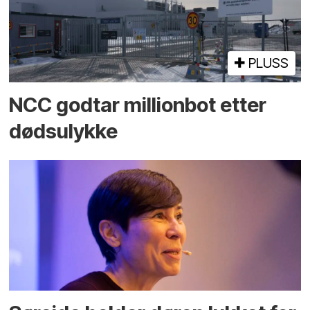
PLUSS
NCC godtar millionbot etter
dødsulykke