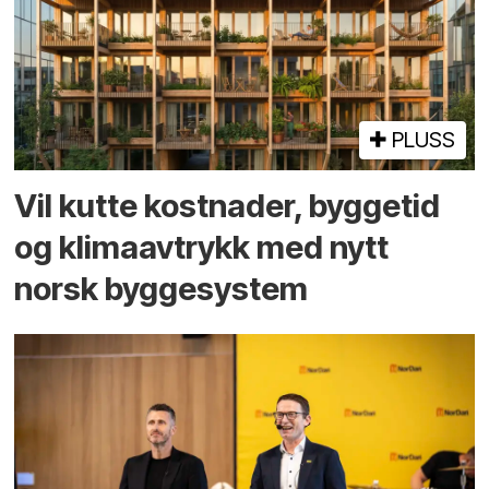
PLUSS
Vil kutte kostnader, byggetid
og klima­avtrykk med nytt
norsk bygge­system