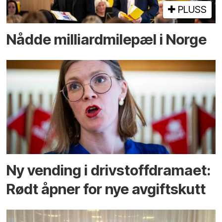
PLUSS
Nådde milliard­­milepæl i Norge
Ny vending i drivstoffdramaet:
Rødt åpner for nye avgiftskutt