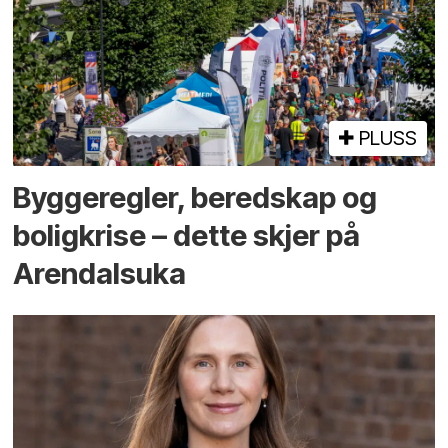
PLUSS
Bygge­regler, beredskap og
bolig­krise – dette skjer på
Arendals­uka