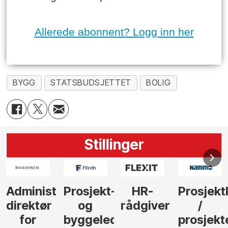
Allerede abonnent? Logg inn her
BYGG
STATSBUDSJETTET
BOLIG
Stillinger
-
HR-
Prosjektleder
Vi
Anlegg
rådgiver
/
behøver
søker
der
prosjekteringsleder
elektrofagfolk
Driftsle