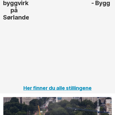
- Bygg
til å
Elektro
lede og
og
gjennomføre
Automas
større
til vårt
anleggsprosjekter
prosjekt
innenfor
OPS
elektro
Hålogal
på
jernbane,
vei og
tunneler
Her finner du alle stillingene