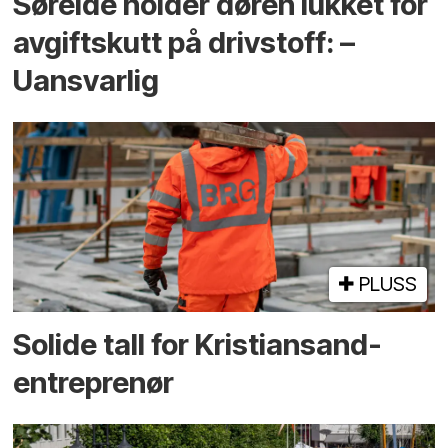
Søreide holder døren lukket for
avgiftskutt på drivstoff: –
Uansvarlig
PLUSS
Solide tall for Kristiansand-
entreprenør