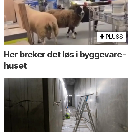
PLUSS
Her breker det løs i bygge­vare­
huset