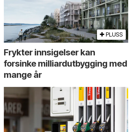
PLUSS
Frykter innsigelser kan
forsinke milliard­utbygging med
mange år