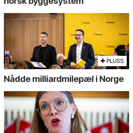
norsk bygge­system
PLUSS
Nådde milliard­­milepæl i Norge