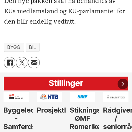
Den nye pakken skal nå behandles av
EUs medlemsland og EU-parlamentet før
den blir endelig vedtatt.
BYGG
BIL
Stillinger
der
Prosjektleder
Stikningsingeniør
Rådgiver
Anleggs
ØMF
/
til
sel
Romerike
seniorrådgiver
hotellpr