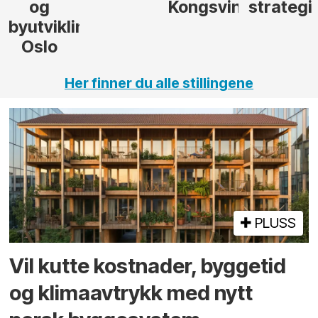
Kongsvinger
strategi
i Gulen
ng,
Her finner du alle stillingene
PLUSS
Vil kutte kostnader, byggetid
og klima­avtrykk med nytt