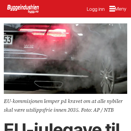
Logg inn
EU-kommisjonen lemper på kravet om at alle nybiler
skal være utslippsfrie innen 2035. Foto: AP / NTB
EU-julegave til