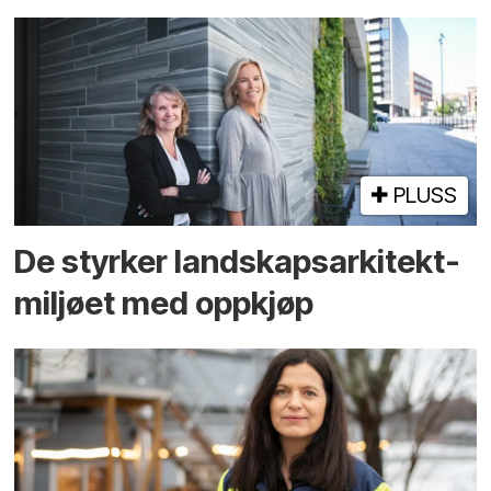
PLUSS
De styrker landskaps­arkitekt­
miljøet med oppkjøp