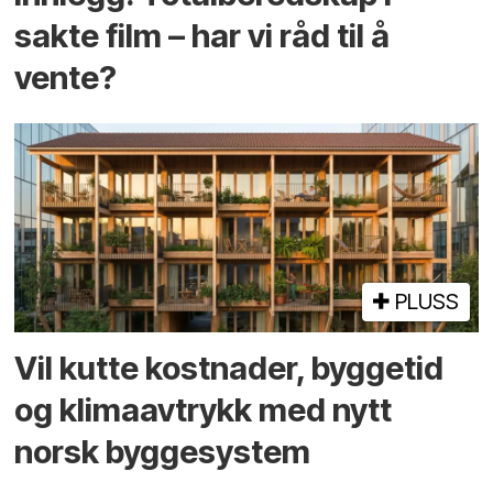
sakte film – har vi råd til å
vente?
PLUSS
Vil kutte kostnader, byggetid
og klima­avtrykk med nytt
norsk bygge­system