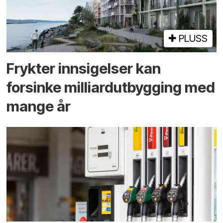
PLUSS
Frykter innsigelser kan
forsinke milliard­utbygging med
mange år