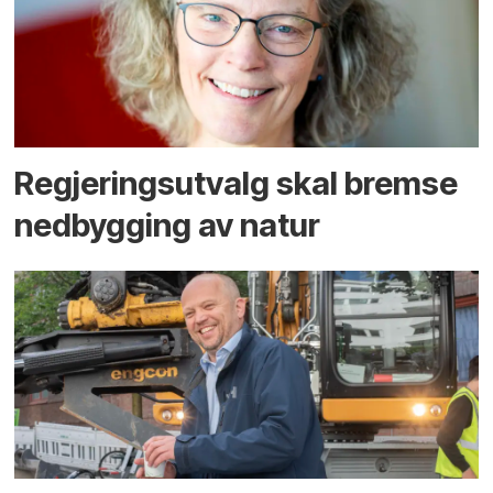
Regjerings­utvalg skal bremse
ned­bygging av natur