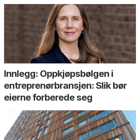
Innlegg: Oppkjøps­bølgen i
entreprenør­bransjen: Slik bør
eierne forberede seg