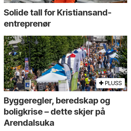
Solide tall for Kristiansand-
entreprenør
PLUSS
Bygge­regler, beredskap og
bolig­krise – dette skjer på
Arendals­uka