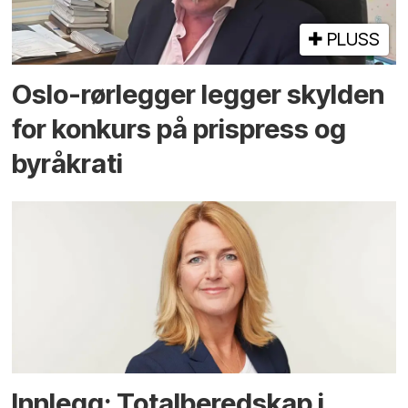
PLUSS
Oslo-rørlegger legger skylden
for konkurs på prispress og
byråkrati
Innlegg: Totalberedskap i