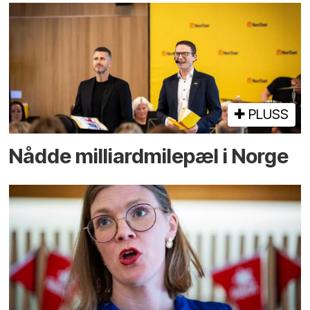
PLUSS
Nådde milliard­­milepæl i Norge