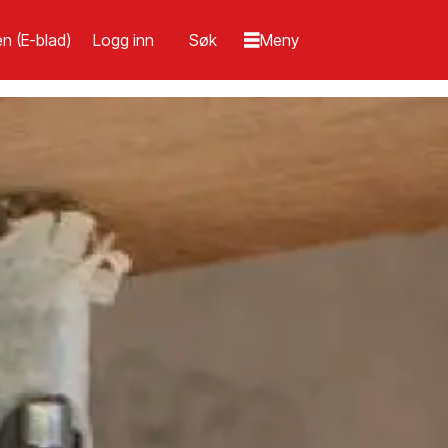
n (E-blad)
Logg inn