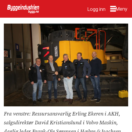
Logg inn
Fra venstre: Ressursansvarlig Erling Ekeren i AKH,
salgsdirektør David Kristianslund i Volvo Maskin,
daglig leder Frank-Ole Sørensen i Hæhre & Isachsen