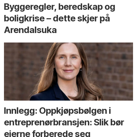
Bygge­regler, beredskap og
bolig­krise – dette skjer på
Arendals­uka
Innlegg: Oppkjøps­bølgen i
entreprenør­bransjen: Slik bør
eierne forberede seg