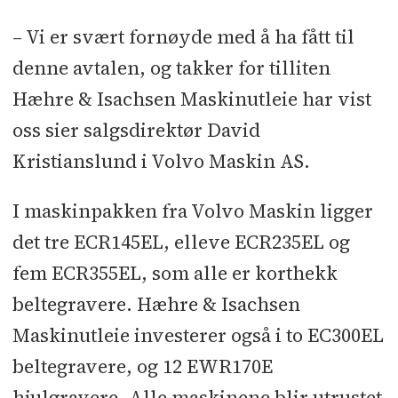
– Vi er svært fornøyde med å ha fått til
denne avtalen, og takker for tilliten
Hæhre & Isachsen Maskinutleie har vist
oss sier salgsdirektør David
Kristianslund i Volvo Maskin AS.
I maskinpakken fra Volvo Maskin ligger
det tre ECR145EL, elleve ECR235EL og
fem ECR355EL, som alle er korthekk
beltegravere. Hæhre & Isachsen
Maskinutleie investerer også i to EC300EL
beltegravere, og 12 EWR170E
hjulgravere. Alle maskinene blir utrustet