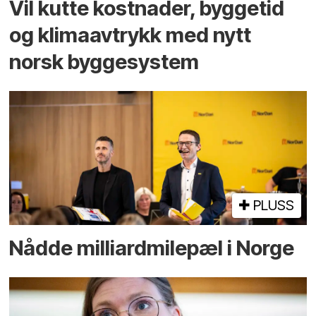
Vil kutte kostnader, byggetid
og klima­avtrykk med nytt
norsk bygge­system
PLUSS
Nådde milliard­­milepæl i Norge