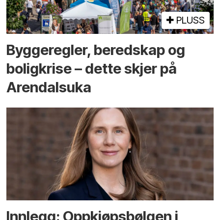
PLUSS
Bygge­regler, beredskap og
bolig­krise – dette skjer på
Arendals­uka
Innlegg: Oppkjøps­bølgen i