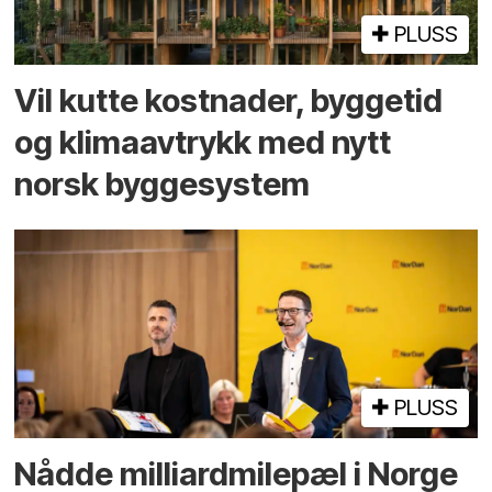
PLUSS
Vil kutte kostnader, byggetid
og klima­avtrykk med nytt
norsk bygge­system
PLUSS
Nådde milliard­­milepæl i Norge