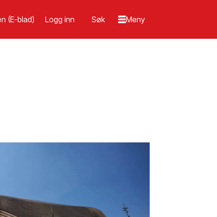
n (E-blad)
Logg inn