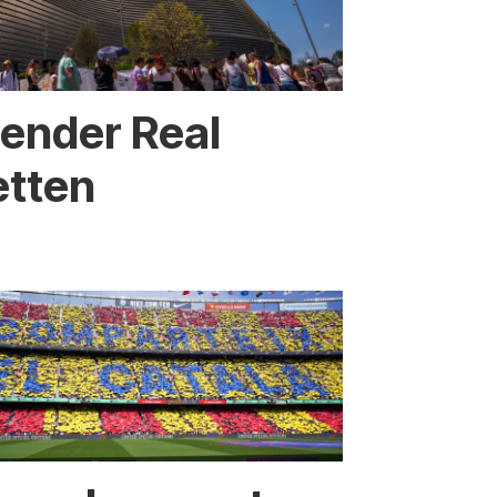
sender Real
etten