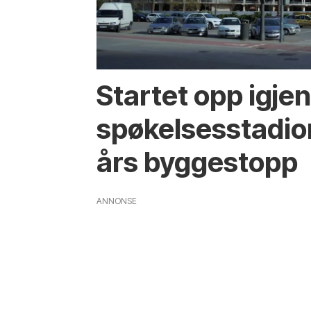
Startet opp igje
spøkelsesstadion
års byggestopp
ANNONSE