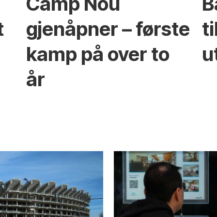
Camp Nou
B
t
gjenåpner – første
t
kamp på over to
u
år