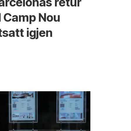
arcelonas retur
il Camp Nou
tsatt igjen