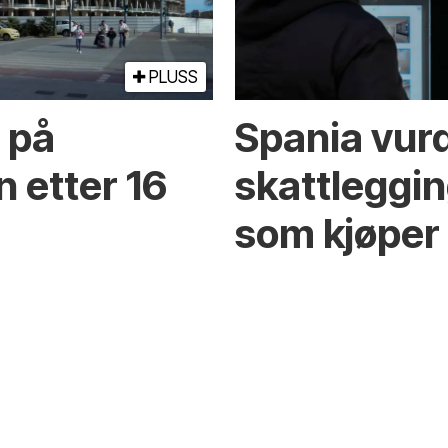
PLUSS
n på
Spania vur
 etter 16
skattleggin
som kjøper