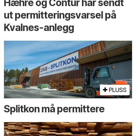
Hæhre og Contur har sendt
ut permitteringsvarsel på
Kvalnes-anlegg
PLUSS
Splitkon må permittere