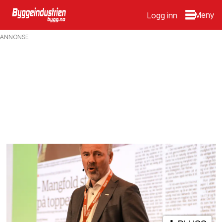
Logg inn
Emne:
ANNONSE
permitteringer