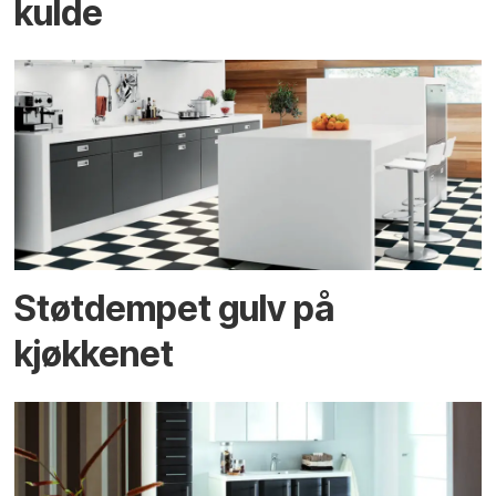
kulde
Støtdempet gulv på
kjøkkenet