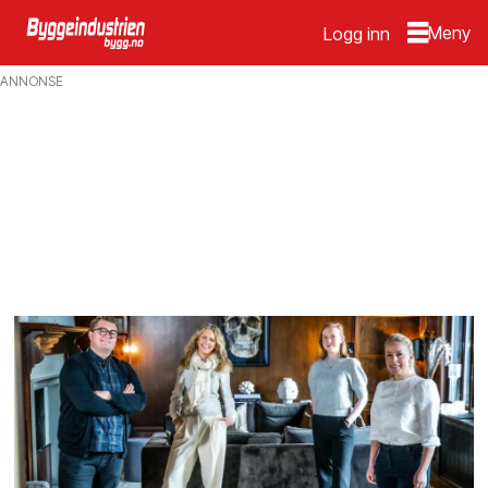
Logg inn
Emne:
ANNONSE
interiør
utstyr