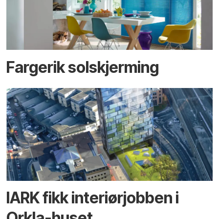
Fargerik solskjerming
IARK fikk interiørjobben i
Orkla-huset