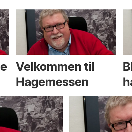
se
Velkommen til
B
Hagemessen
h