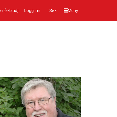
n (E-blad)
Logg inn