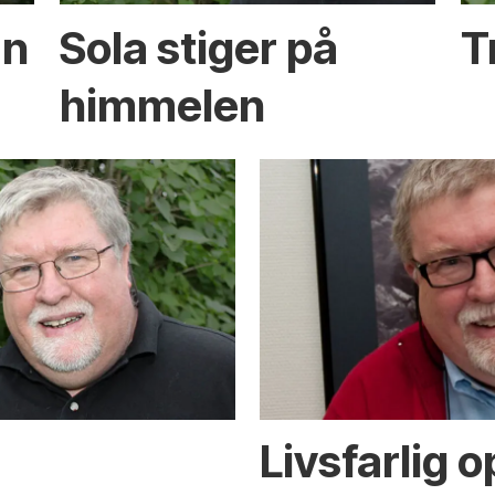
an
Sola stiger på
T
himmelen
Livsfarlig 