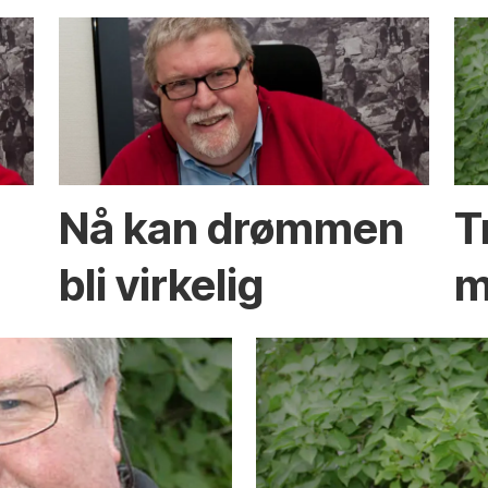
Nå kan drømmen
T
bli virkelig
m