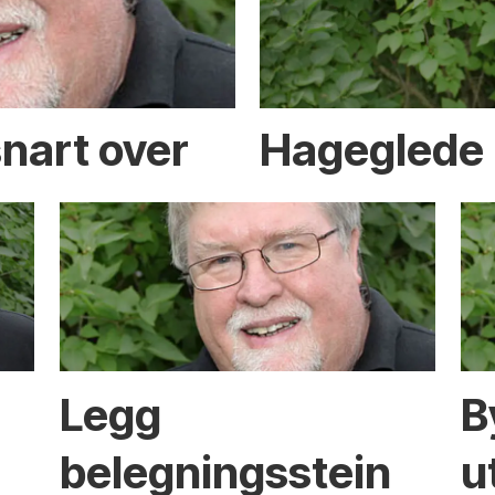
nart over
Hageglede 
Legg
B
belegningsstein
u