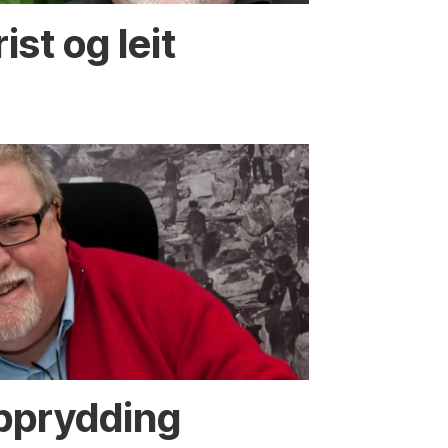
rist og leit
opprydding