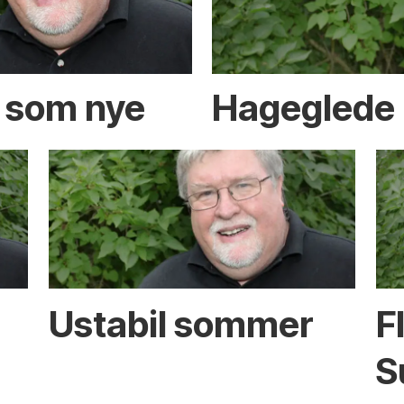
r som nye
Hageglede
Ustabil sommer
F
S