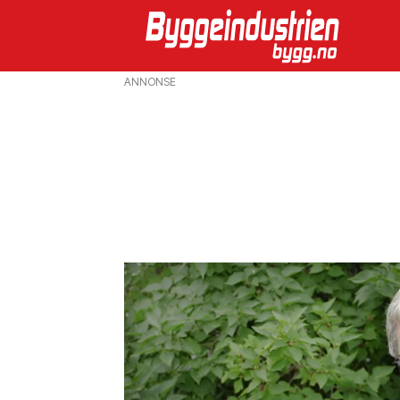
ANNONSE
Emne:
hage
leder