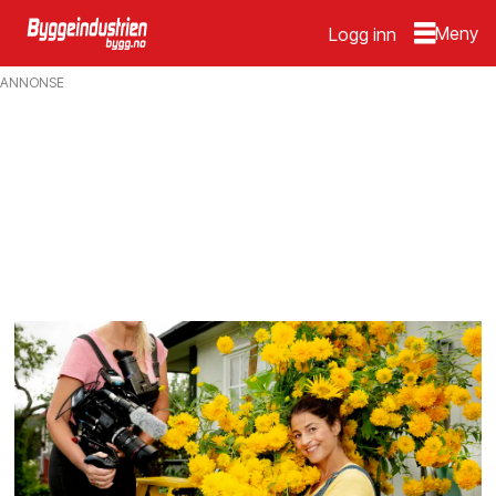
Logg inn
Emne:
ANNONSE
dyrking