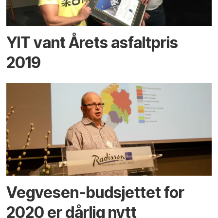
YIT vant Årets asfaltpris
2019
Vegvesen-budsjettet for
2020 er dårlig nytt