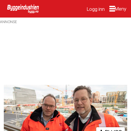
Logg inn
Emne:
ANNONSE
asfalt