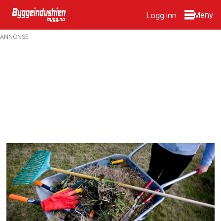
Logg inn
Emne:
ANNONSE
arter